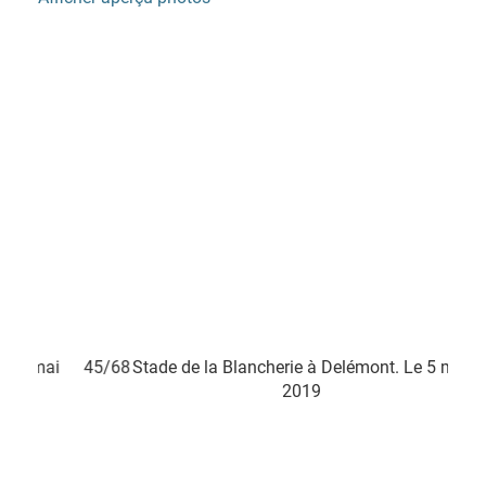
ie à Delémont. Le 5 mai
45/68
Stade de la Blancherie à Delé
019
2019