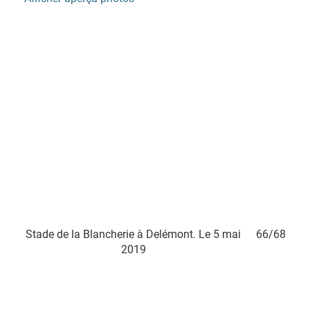
65/68
Stade de la Blancherie à Delémont. Le 5 mai
66/68
Stad
2019