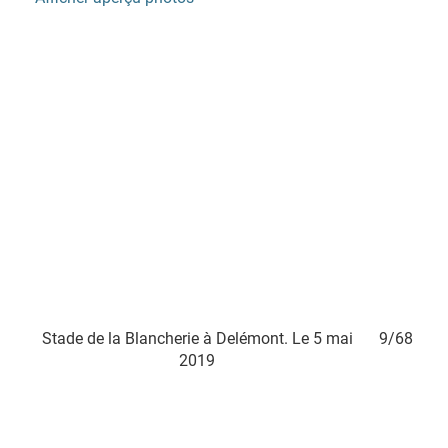
8/68
Stade de la Blancherie à Delémont. Le 5 mai
9/68
Stad
2019