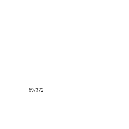
69/372
70/372